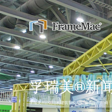
孚瑞美®新
孚瑞美®轻钢结构建筑智能制造设备生产厂商