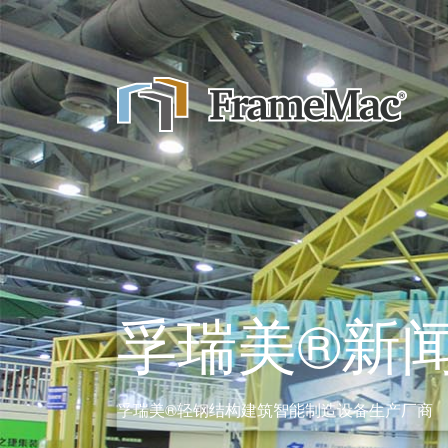
孚瑞美®新
孚瑞美®轻钢结构建筑智能制造设备生产厂商